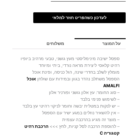
לעדכון כשהפריט חוזר למלאי
על המוצר
משלוחים
ספסל ישיבה מינימליסטי מעץ גושני, טבעי מרהיב ביופיו
רהיט קלאסי ליצירת מראה נורדי, ביתי ומיוחד
מומלץ לשלב בחדרי שינה, הול כניסה, ופינת אוכל
הספסל משתלב נהדר בגוון ובמידות עם שולחן
אוכל
AMALFI
– סוג החומר: עץ אלון גושני ופורניר אלון
– לשימוש פנימי בלבד
– יש לנקות במטלית יבשה וחומר לניקוי רהיטי עץ בלבד
– אין להשאיר נוזלים במגע ישיר עם הספסל
– מוצר זה מגיע בהרכבה עצמית
– להוספת הרכבה לסל קניות, לחץ >>>
ה
רכ
בת רהיט
קטגוריה C