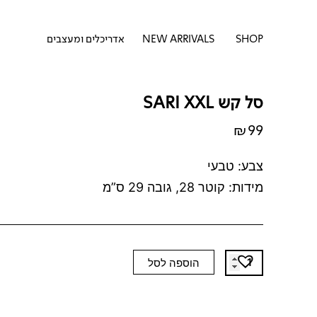
דילוג
לתוכן
לתוכן
פתח SHOP
SHOP
NEW ARRIVALS
אדריכלים ומעצבים
סל קש SARI XXL
₪
99
צבע: טבעי
מידות: קוטר 28, גובה 29 ס”מ
כמות
הוספה לסל
של
סל
קש