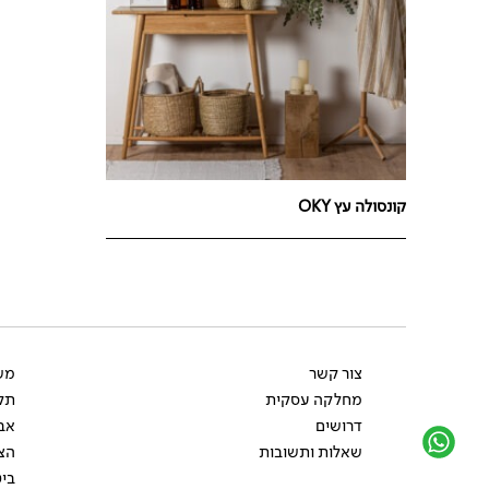
קונסולה עץ OKY
צור קשר
משל
מחלקה עסקית
תקנ
דרושים
אב
שאלות ותשובות
הצ
ביט