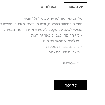
SARI
על המוצר
משלוחים
XXL
סל קש לאחסון למראה טבעי לחלל הבית
מתאים במיוחד לעציצים, זרים מיובשים, מגזינים וחפצים ק
מומלץ לשלב עם טקסטיל ליצירת אווירה חמה ומזמינה
– סוג החומר: עשב ים באריגה ידנית
– יש להימנע ממגע עם מים
– קיים גם במידות נוספות
– מוצר זה הינו במשלוח
מק"ט – 119700
לקופה