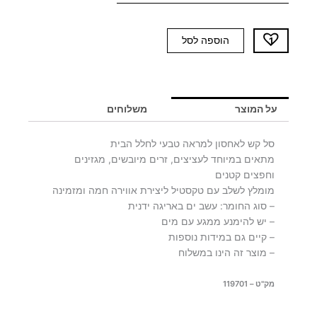
כמות
הוספה לסל
של
סל
קש
SARI
על המוצר
משלוחים
XL
סל קש לאחסון למראה טבעי לחלל הבית
מתאים במיוחד לעציצים, זרים מיובשים, מגזינים
וחפצים קטנים
מומלץ לשלב עם טקסטיל ליצירת אווירה חמה ומזמינה
– סוג החומר: עשב ים באריגה ידנית
– יש להימנע ממגע עם מים
– קיים גם במידות נוספות
– מוצר זה הינו במשלוח
מק"ט – 119701