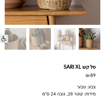
פתח סרג
סל קש SARI XL
₪
89
צבע: טבעי
מידות: קוטר 26, גובה 24 ס”מ