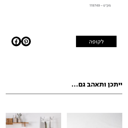
מק"ט – 119749
לקופה
ייתכן ותאהב גם...