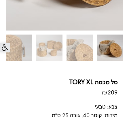
פתח סרג
סל מכסה TORY XL
₪
209
צבע: טבעי
מידות: קוטר 40, גובה 25 ס”מ