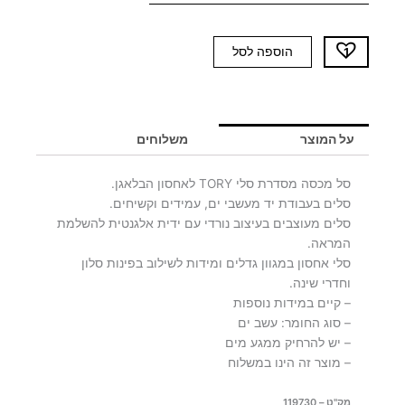
כמות
הוספה לסל
של
סל
מכסה
TORY
על המוצר
משלוחים
XL
סל מכסה מסדרת סלי TORY לאחסון הבלאגן.
סלים בעבודת יד מעשבי ים, עמידים וקשיחים.
סלים מעוצבים בעיצוב נורדי עם ידית אלגנטית להשלמת
המראה.
סלי אחסון במגוון גדלים ומידות לשילוב בפינות סלון
וחדרי שינה.
– קיים במידות נוספות
– סוג החומר: עשב ים
– יש להרחיק ממגע מים
– מוצר זה הינו במשלוח
מק"ט – 119730