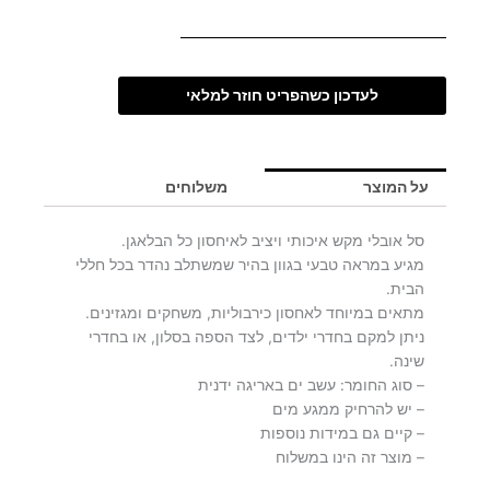
לעדכון כשהפריט חוזר למלאי
על המוצר
משלוחים
סל אובלי מקש איכותי ויציב לאיחסון כל הבלאגן.
מגיע במראה טבעי בגוון בהיר שמשתלב נהדר בכל חללי
הבית.
מתאים במיוחד לאחסון כירבוליות, משחקים ומגזינים.
ניתן למקם בחדרי ילדים, לצד הספה בסלון, או בחדרי
שינה.
– סוג החומר: עשב ים באריגה ידנית
– יש להרחיק ממגע מים
– קיים גם במידות נוספות
– מוצר זה הינו במשלוח