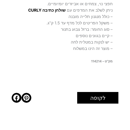
חפצי נוי, צמחים או אביזרים יומיומיים.
ניתן לשלב את המדפים עם
שולחן כתיבה CURLY
– כולל מנגנון תלייה מובנה
– משקל הפריטים לכל מדף עד 1.5 ק"ג.
– סוג החומר: ברזל צבוע בתנור
– קיים בגוונים נוספים
– יש לנקות במטלית לחה
– מוצר זה הינו במשלוח
מק"ט – 114214
לקופה