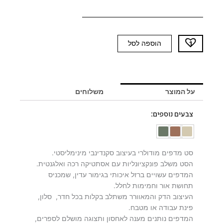
כמות
הוספה לסל
של
סט
מדפים
טרקוטה
על המוצר
משלוחים
CANOPY
צבעים נוספים:
סט מדפים מודולרי בעיצוב סקנדינבי מינימליסטי.
הסט משלב פונקציונליות עם אסתטיקה רכה ואלגנטית.
המדפים עשויים ברזל איכותי בגימור עדין, שמכניס
תחושת אור וחמימות לחלל.
העיצוב הדק והמאוורר משתלב בקלות בכל חדר, סלון,
פינת עבודה או מטבח.
המדפים נותנים מענה לאחסון ותצוגה מושלם לספרים,