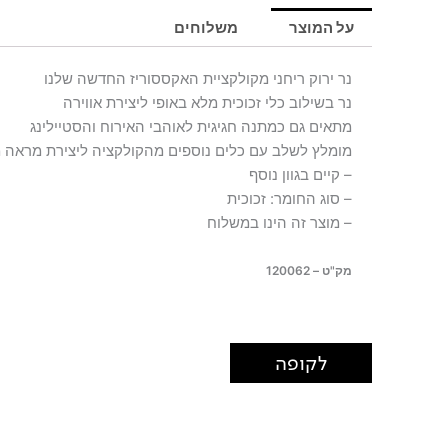
NICE
על המוצר
משלוחים
נר ירוק ריחני מקולקציית האקססוריז החדשה שלנו
נר בשילוב כלי זכוכית מלא באופי ליצירת אווירה
מתאים גם כמתנה חגיגית לאוהבי האירוח והסטיילינג
מומלץ לשלב עם כלים נוספים מהקולקציה ליצירת מראה 
– קיים בגוון נוסף
– סוג החומר: זכוכית
– מוצר זה הינו במשלוח
מק"ט – 120062
לקופה