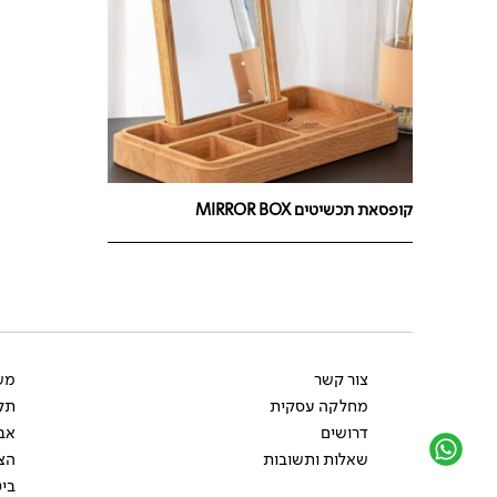
קופסאת תכשיטים MIRROR BOX
צור קשר
משל
מחלקה עסקית
תקנ
דרושים
אב
שאלות ותשובות
הצ
ביט