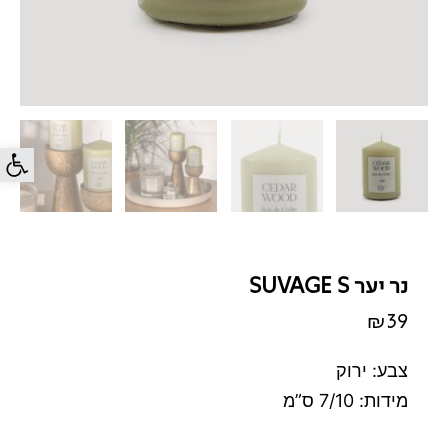
פתח סרג
נר יער SUVAGE S
₪
39
צבע: ירוק
מידות: 7/10 ס”מ