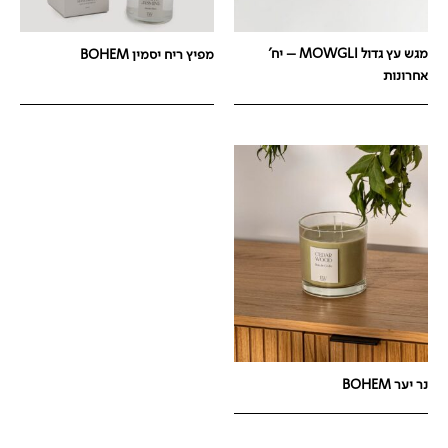
מגש עץ גדול MOWGLI – יח'
מפיץ ריח יסמין BOHEM
אחרונות
נר יער BOHEM