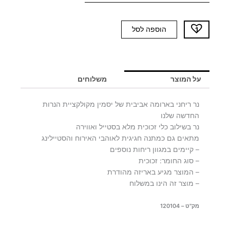
כמות
הוספה לסל
של
נר
יסמין
BOHEM
על המוצר
משלוחים
-
יח'
נר ריחני בארומה אביבית של יסמין מקולקציית הנרות
אחרונות
החדשה שלנו
נר בשילוב כלי זכוכית מלא בסטייל ואווירה
מתאים גם כמתנה חגיגית לאוהבי האירוח והסטיילינג
– קיימים במגוון ריחות נוספים
– סוג החומר: זכוכית
– המוצר מגיע באריזה מהודרת
– מוצר זה הינו במשלוח
מק"ט – 120104