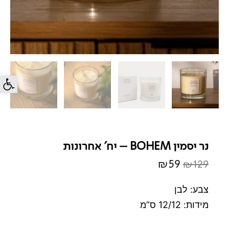
פתח סרג
נר יסמין BOHEM – יח' אחרונות
₪
59
₪
129
המחיר
המחיר
המקורי
הנוכחי
צבע: לבן
היה:
הוא:
מידות: 12/12 ס”מ
₪59.
₪129.