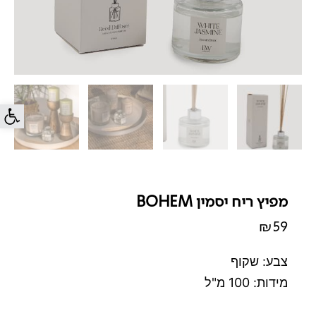
פתח סרג
מפיץ ריח יסמין BOHEM
₪
59
צבע: שקוף
מידות: 100 מ"ל