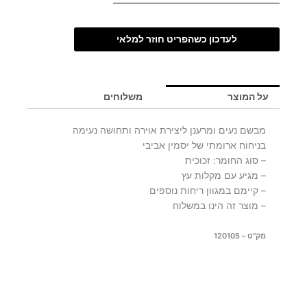
לעדכון כשהפריט חוזר למלאי
על המוצר
משלוחים
מבשם נעים ומרענן ליצירת אוירה ותחושה נעימה
בניחוח ארומתי של יסמין אביבי
– סוג החומר: זכוכית
– מגיע עם מקלות עץ
– קיימם במגוון ריחות נוספים
– מוצר זה הינו במשלוח
מק"ט – 120105