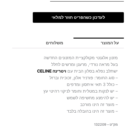
לעדכון כשהפריט חוזר למלאי
על המוצר
משלוחים
מזנון אלגנטי מקולקציית המזנונים החדשה
בעל מראה נורדי, מרענן ומרשים לחלל
ישתלב נפלא בסלון הבית עם
ויטרינה CELINE
– סוג החומר: פורניר אלון, זכוכית וברזל
– כולל 3 תאי איחסון ומדפים
– יש לנקות במטלית וחומר לניקוי רהיטי עץ
– יש להימנע מחשיפה לשמש
– מוצר זה הינו מורכב
– מוצר זה הינו בהובלה בלבד
מק"ט – 132209