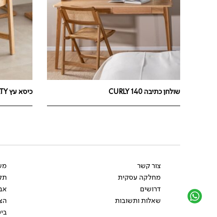
שולחן כתיבה 140 CURLY
כיסא עץ RATY
צור קשר
משל
מחלקה עסקית
תקנ
דרושים
אב
שאלות ותשובות
הצ
ביט