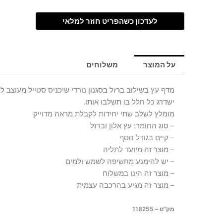
לעדכון כשהפריט חוזר למלאי
על המוצר
משלוחים
מדף עץ בשילוב ברזל בסגנון נורדי שיכניס סטייל מעוצב ל
ישדרג כל חלל בו תשלבו אותו.
מומלץ לשלב שתי יחידות לקבלת מראה מדוייק
– סוג החומר: עץ אלון וברזל
– קיים בגודל נוסף
– מוצר זה מיועד לתליה
– יש להימנע מחשיפה לשמש ולמים
– מוצר זה הינו במשלוח
– מוצר זה מגיע בהרכבה עצמית
מק"ט – 118255