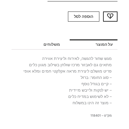
כמות
הוספה לסל
של
מגש
שחור
גדול
על המוצר
משלוחים
SIAM
מגש שחור להגשה, לאירוח וליצירת אווירה
מתאים גם לאבזור מרכז שולחן בשילוב מגוון כלים
פריט מושלם ליצירת מראה אקלקטי חמים ומלא אופי
– סוג החומר: ברזל
– קיים בגודל נוסף
– יש לנקות ולייבש מיידית
– לא לשימוש במדיח כלים
– מוצר זה הינו במשלוח
מק"ט – 118401