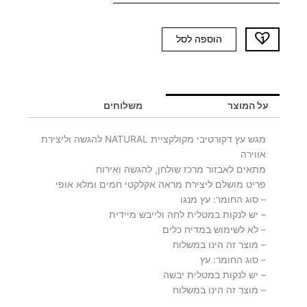
כמות
הוספה לסל
של
מגש
עץ
שטוח
על המוצר
משלוחים
NATURAL
-
מגש עץ דקורטיבי מקולקציית NATURAL להגשה וליצירת
יח'
אווירה
אחרונות
מתאים לאבזור מרכז שולחן, להגשה ואירוח
פריט מושלם ליצירת מראה אקלקטי חמים ומלא אופי
– סוג החומר: עץ מנגו
– יש לנקות במטלית לחה ולייבש מיידית
– לא לשימוש במדיח כלים
– מוצר זה הינו במשלוח
– סוג החומר: עץ
– יש לנקות במטלית יבשה
– מוצר זה הינו במשלוח