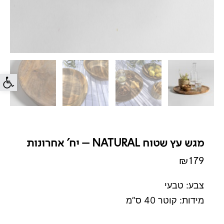
פתח סרג
מגש עץ שטוח NATURAL – יח' אחרונות
₪
179
צבע: טבעי
מידות: קוטר 40 ס”מ