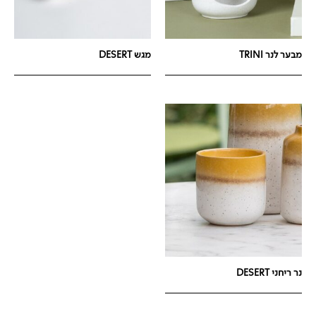
מבער לנר TRINI
מגש DESERT
נר ריחני DESERT