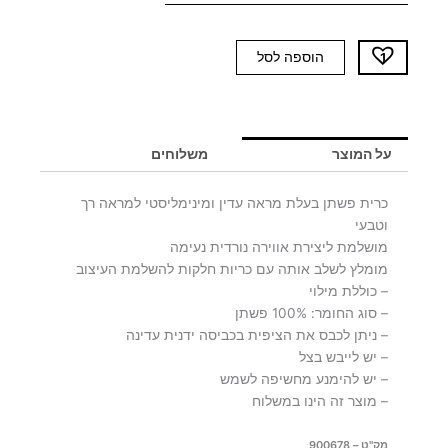
כמות
הוספה לסל
של
כרית
פשתן
פסים
על המוצר
משלוחים
עבים
-
כרית פשתן בעלת מראה עדין ומינימליסטי למראה רך
יח'
וטבעי
אחרונות
מושלמת ליצירת אווירה נורדית נעימה
מומלץ לשלב אותה עם כריות חלקות להשלמת העיצוב
– כוללת מילוי
– סוג החומר: 100% פשתן
– ניתן לכבס את הציפית בכביסה ידנית עדינה
– יש לייבש בצל
– יש להימנע מחשיפה לשמש
– מוצר זה הינו במשלוח
מק"ט – 900678