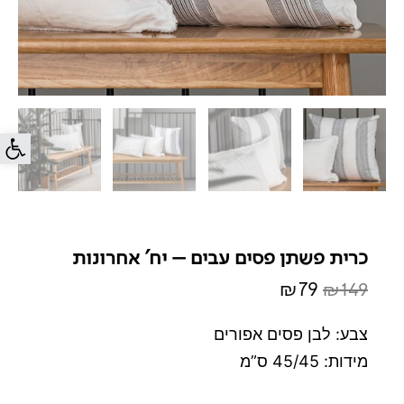
פתח סרג
כרית פשתן פסים עבים – יח' אחרונות
₪
79
₪
149
המחיר
המחיר
המקורי
הנוכחי
צבע: לבן פסים אפורים
היה:
הוא:
מידות: 45/45 ס”מ
₪79.
₪149.