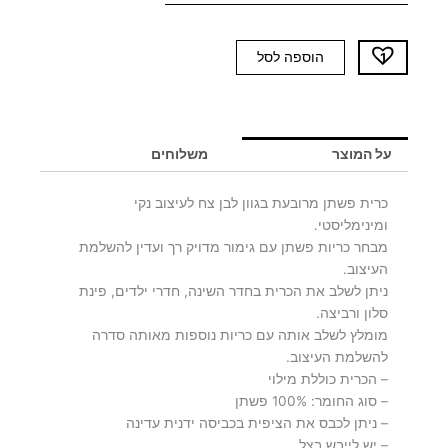
כמות
הוספה לסל
של
כרית
פשתן
מרובעת
על המוצר
משלוחים
לבנה
כרית פשתן מרובעת בגוון לבן צח לעיצוב נקי
ומינימליסטי.
מבחר כריות פשתן עם גימור מדויק רך ועדין להשלמת
העיצוב.
ניתן לשלב את הכרית בחדר השינה, חדרי ילדים, פינת
סלון ורביצה.
מומלץ לשלב אותה עם כריות נוספות מאותה סדרה
להשלמת העיצוב.
– הכרית כוללת מילוי
– סוג החומר: 100% פשתן
– ניתן לכבס את הציפית בכביסה ידנית עדינה
– יש לייבש בצל