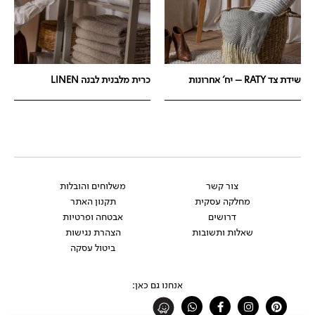
שידת צד RATY – יח' אחרונות
כרית מלבנית לבנה LINEN
צור קשר
משלוחים והובלות
מחלקה עסקית
תקנון האתר
דרושים
אבטחה ופרטיות
שאלות ותשובות
הצהרת נגישות
ביטול עסקה
אנחנו גם כאן:
Whatsapp
Facebook-
Instagram
Pinterest
f