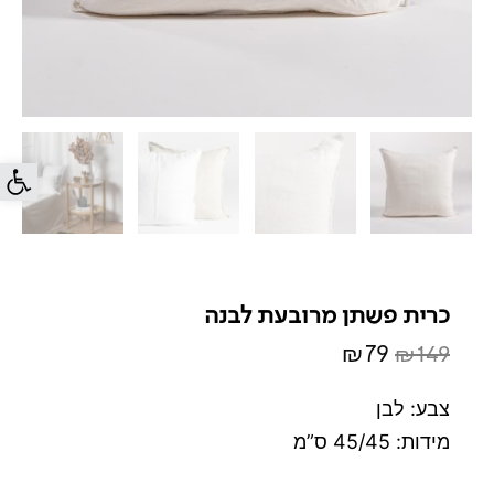
פתח סרג
כרית פשתן מרובעת לבנה
₪
79
₪
149
המחיר
המחיר
המקורי
הנוכחי
צבע: לבן
היה:
הוא:
מידות: 45/45 ס”מ
₪79.
₪149.