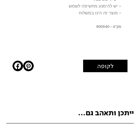
– יש להימנע מחשיפה לשמש
– מוצר זה הינו במשלוח
מק"ט – 900540
לקופה
ייתכן ותאהב גם...