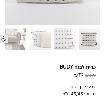
פתח סרג
כרית לבנה BUDY
₪
79
₪
119
המחיר
המחיר
המקורי
הנוכחי
צבע: לבן ושחור
היה:
הוא:
מידות: 45/45 ס"מ
₪79.
₪119.