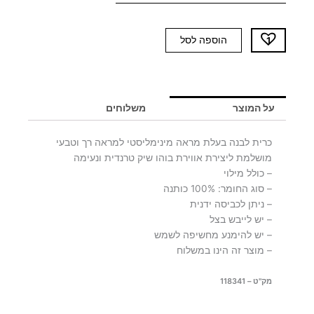
כמות
הוספה לסל
של
כרית
לבנה
BUDY
על המוצר
משלוחים
כרית לבנה בעלת מראה מינימליסטי למראה רך וטבעי
מושלמת ליצירת אווירת בוהו שיק טרנדית ונעימה
– כולל מילוי
– סוג החומר: 100% כותנה
– ניתן לכביסה ידנית
– יש לייבש בצל
– יש להימנע מחשיפה לשמש
– מוצר זה הינו במשלוח
מק"ט – 118341