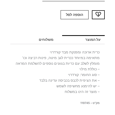
כמות
הוספה לסל
של
כרית
ארוכה
קרם
על המוצר
משלוחים
DIANA
כרית ארוכה ומפנקת מבד קורדרוי
מתאימה במיוחד ככרית לגב מיטה, פינות רביצה וכו'
מומלץ לשלב עם כריות בגוונים נוספים להשלמת המראה
– כוללת מילוי
– סוג החומר: קורדרוי
– את הציפית לכבס בכביסה עדינה בלבד
– יש להימנע מחשיפה לשמש
– מוצר זה הינו במשלוח
מק"ט – 119745