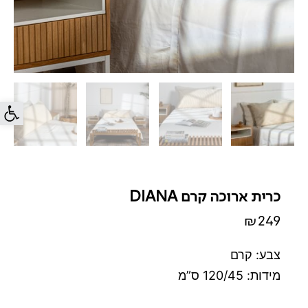
פתח סרג
כרית ארוכה קרם DIANA
₪
249
צבע: קרם
מידות: 120/45 ס”מ