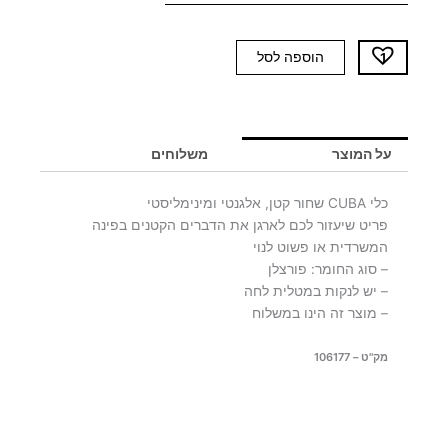
כמות
הוספה לסל
של
כלי
שחור
CUBA
על המוצר
משלוחים
-
יח'
כלי CUBA שחור קטן, אלגנטי ומינימליסטי
אחרונות
פריט שיעזור לכם לארגן את הדברים הקטנים בפינה
המשרדית או פשוט לנוי
– סוג החומר: פורצלן
– יש לנקות במטלית לחה
– מוצר זה הינו במשלוח
מק"ט – 106177