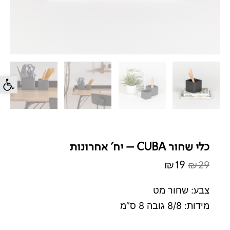
פתח סרג
כלי שחור CUBA – יח' אחרונות
₪
19
₪
29
המחיר
המחיר
המקורי
הנוכחי
צבע: שחור מט
היה:
הוא:
מידות: 8/8 גובה 8 ס”מ
₪19.
₪29.