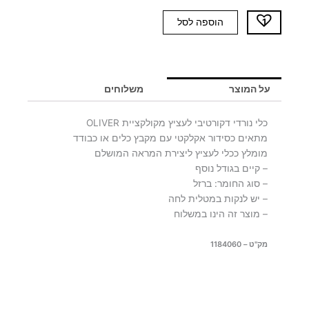
כמות
הוספה לסל
של
כלי
לעציץ
OLIVER
על המוצר
משלוחים
S
כלי נורדי דקורטיבי לעציץ מקולקציית OLIVER
מתאים כסידור אקלקטי עם מקבץ כלים או כבודד
מומלץ ככלי לעציץ ליצירת המראה המושלם
– קיים בגודל נוסף
– סוג החומר: ברזל
– יש לנקות במטלית לחה
– מוצר זה הינו במשלוח
מק"ט – 1184060