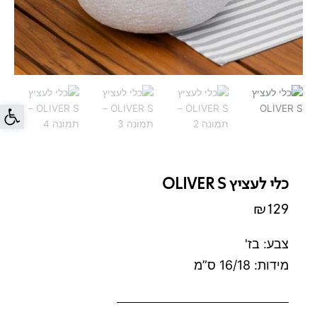
פתח סרג
כלי לעציץ OLIVER S
₪
129
צבע: בז'
מידות: 16/18 ס”מ