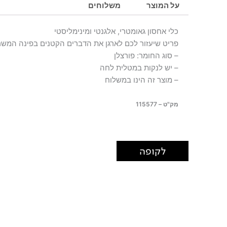
על המוצר
משלוחים
כלי אחסון גאומטרי, אלגנטי ומינימליסטי
פריט שיעזור לכם לארגן את הדברים הקטנים בפינה המשרד
– סוג החומר: פורצלן
– יש לנקות במטלית לחה
– מוצר זה הינו במשלוח
מק"ט – 115577
לקופה