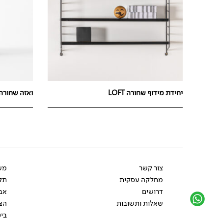
יחידת מידוף שחורה LOFT
ואזה שחורה ORDY
צור קשר
משל
מחלקה עסקית
תקנ
דרושים
אב
שאלות ותשובות
הצ
ביט