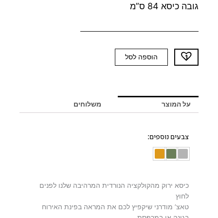
גובה כיסא 84 ס”מ
כמות
הוספה לסל
של
כיסא
חוץ
ירוק
על המוצר
משלוחים
משענות
SILVIO
צבעים נוספים:
כיסא ירוק מהקולקציה הנורדית המרהיבה שלנו לפנים
לחוץ
טאצ’ מודרני שיקפיץ לכם את המראה בפינת האירוח
בגינה או במרפסת