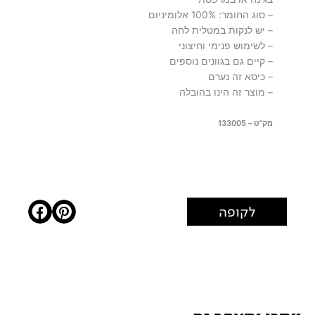
– סוג החומר: 100% אלומיניום
– יש לנקות במטלית לחה
– לשימוש פנימי וחיצוני
– קיים גם בגוונים נוספים
– כיסא זה נערם
– מוצר זה הינו בהובלה
מק"ט – 133005
לקופה