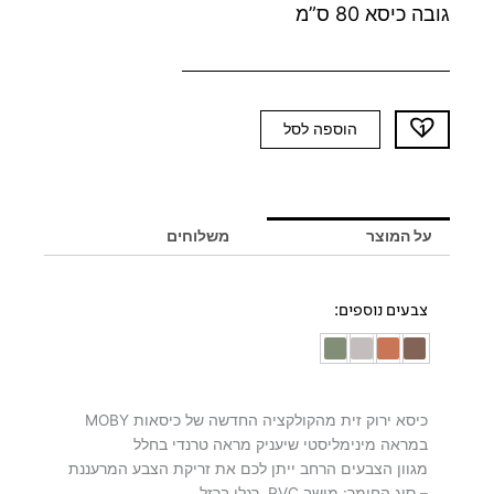
גובה כיסא 80 ס”מ
כמות
הוספה לסל
של
כיסא
ירוק
זית
על המוצר
משלוחים
MOBY
צבעים נוספים:
כיסא ירוק זית מהקולקציה החדשה של כיסאות MOBY
במראה מינימליסטי שיעניק מראה טרנדי בחלל
מגוון הצבעים הרחב ייתן לכם את זריקת הצבע המרעננת
– סוג החומר: מושב PVC, רגלי ברזל