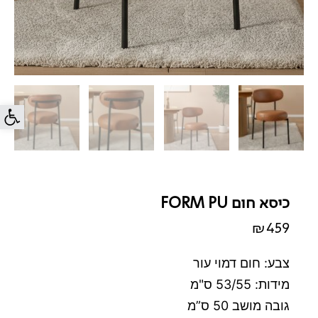
פתח סרג
כיסא חום FORM PU
₪
459
צבע: חום דמוי עור
מידות: 53/55 ס"מ
גובה מושב 50 ס”מ