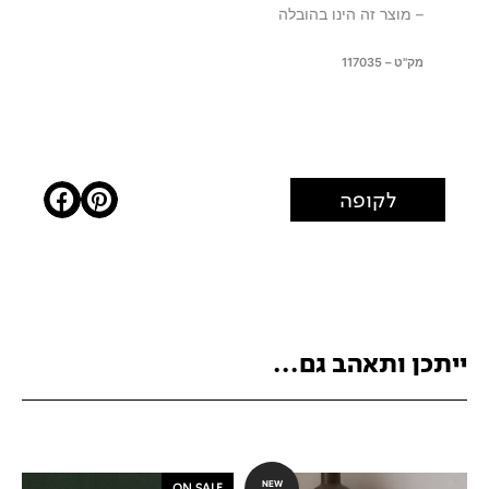
– מוצר זה הינו בהובלה
מק"ט – 117035
לקופה
ייתכן ותאהב גם...
NEW
ON SALE