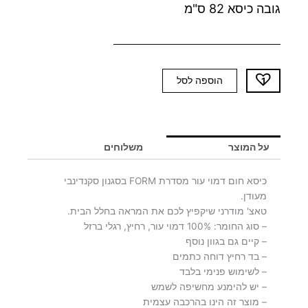
גובה כיסא 82 ס"מ
כמות
הוספה לסל
של
כיסא
חום
FORM
על המוצר
משלוחים
PU
כיסא חום דמוי עור מסדרת FORM בסגנון סקנדינבי
מעודן.
טאצ' מודרני שיקפיץ לכם את המראה בחלל הבית.
– סוג החומר: 100% דמוי עור, רחיץ, רגלי ברזל
– קיים גם בגוון נוסף
– בד רחיץ דוחה כתמים
– לשימוש פנימי בלבד
– יש להימנע מחשיפה לשמש
– מוצר זה הינו בהרכבה עצמית