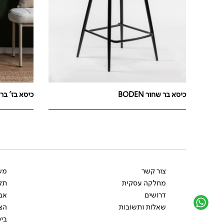
כיסא בר שחור BODEN
כיסא בז' בר ANA
צור קשר
משל
מחלקה עסקית
תקנ
דרושים
אב
שאלות ותשובות
הצ
ביט