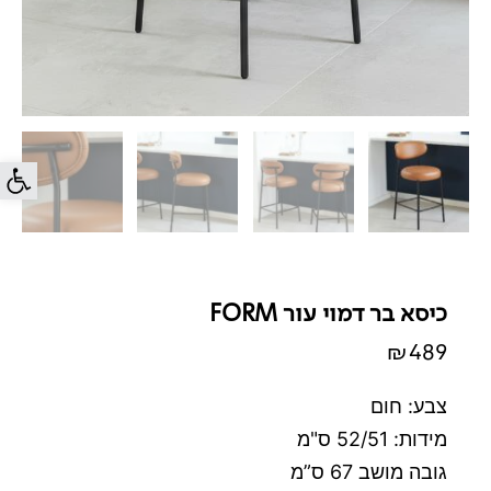
פתח סרג
כיסא בר דמוי עור FORM
₪
489
צבע: חום
מידות: 52/51 ס"מ
גובה מושב 67 ס”מ