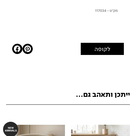
מק"ט – 117034
לקופה
ייתכן ותאהב גם...
NEW
ARRIVALS