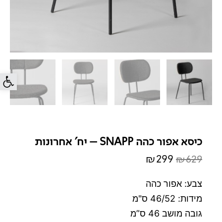
פתח סרג
כיסא אפור כהה SNAPP – יח' אחרונות
₪
299
₪
629
המחיר
המחיר
המקורי
הנוכחי
צבע: אפור כהה
היה:
הוא:
מידות: 46/52 ס"מ
₪299.
₪629.
גובה מושב 46 ס”מ