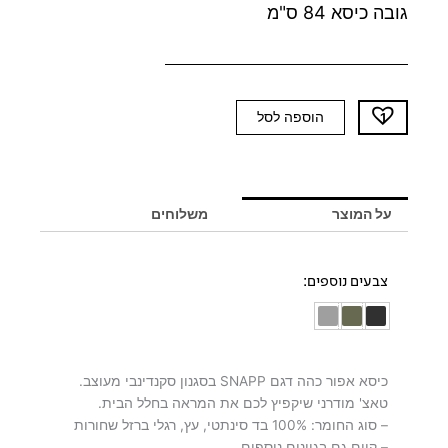
גובה כיסא 84 ס"מ
כמות
הוספה לסל
של
כיסא
אפור
כהה
על המוצר
משלוחים
SNAPP
-
יח'
צבעים נוספים:
אחרונות
כיסא אפור כהה דגם SNAPP בסגנון סקנדינבי מעוצב.
טאצ' מודרני שיקפיץ לכם את המראה בחלל הבית.
– סוג החומר: 100% בד סינתטי, עץ, רגלי ברזל שחורות
– קיים גם בגוונים נוספים