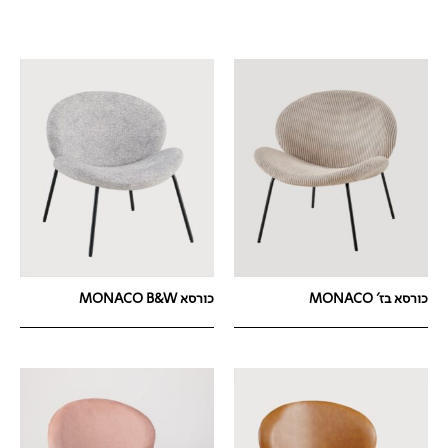
כורסא בז' MONACO
כורסא MONACO B&W