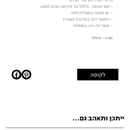
– סוג החומר: 100% בד סינתטי נעים למגע.
– יש לנקות במטלית לחה
– המוצר הינו בהרכבה עצמית
– מוצר זה הינו במשלוח
מק"ט – 117012
לקופה
ייתכן ותאהב גם...