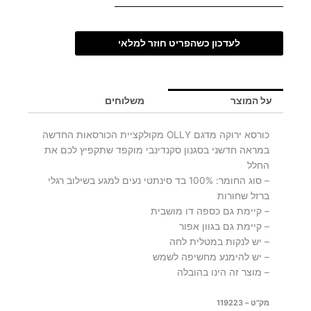
לעדכון כשהפריט חוזר למלאי
על המוצר
משלוחים
כורסא ירוקה מדגם OLLY מקולקציית הכורסאות החדשה
במראה חדשני בסגנון סקנדינבי מוקפד שתקפיץ לכם את
החלל
– סוג החומר: 100% בד סינתטי נעים למגע בשילוב רגלי
ברזל שחורות
– קיימת גם כספה דו מושבית
– קיימת גם בגוון אפור
– יש לנקות במטלית לחה
– יש להימנע מחשיפה לשמש
– מוצר זה הינו בהובלה
מק"ט – 119223