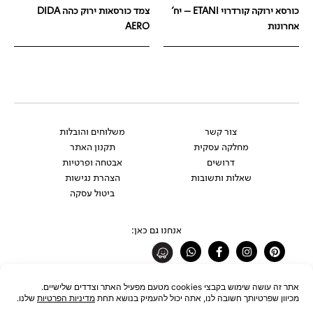
כורסא ירוקה קורדרוי ETANI – יח'
צמד כורסאות ירוק כהה DIDA
אחרונות
AERO
צור קשר
משלוחים והובלות
מחלקה עסקית
תקנון האתר
דרושים
אבטחה ופרטיות
שאלות ותשובות
הצהרת נגישות
ביטול עסקה
אנחנו גם כאן:
Whatsapp
Facebook-
Instagram
Pinterest
f
רוצים להתעדכן לפני כולם?