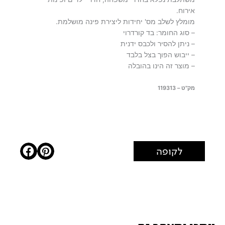
אירוח.
מומלץ לשלב מס' יחידות ליצירת פינה מושלמת.
– סוג החומר: בד קורדרוי
– ניתן להסיר ולכבס ידנית
– ייבוש הפוך בצל בלבד
– מוצר זה הינו בהובלה
מק"ט – 119313
לקופה