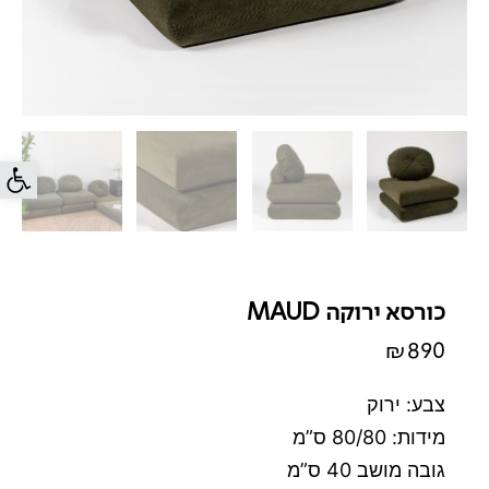
פתח סרג
כורסא ירוקה MAUD
₪
890
צבע: ירוק
מידות: 80/80 ס”מ
גובה מושב 40 ס”מ