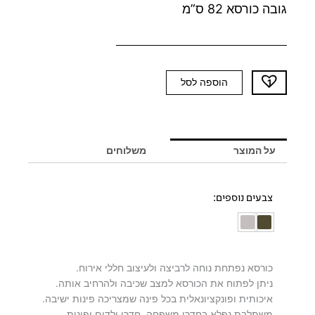
גובה כורסא 82 ס”מ
כמות
הוספה לסל
של
כורסא
ירוקה
MAUD
על המוצר
משלוחים
צבעים נוספים:
כורסא נפתחת נוחה לרביצה ולעיצוב חללי אירוח.
ניתן לפתוח את הכורסא למצב שכיבה ולהרחיב אותה.
איכותית ופונקציונאלית בכל פינה שמצריכה פינות ישיבה.
משתלבת נפלא בחדרי משפחה, חדרי ילדים ופינות