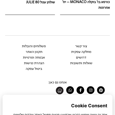
כורסא בז' בוקלה MONACO – יח'
שולחן עגול JULIE 80
אחרונות
צור קשר
משלוחים והובלות
מחלקה עסקית
תקנון האתר
דרושים
אבטחה ופרטיות
שאלות ותשובות
הצהרת נגישות
ביטול עסקה
אנחנו גם כאן:
Whatsapp
Facebook-
Instagram
Pinterest
f
רוצים להתעדכן לפני כולם?
להצטרפות לניוזלטר