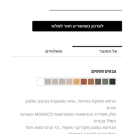
לעדכון כשהפריט חוזר למלאי
על המוצר
משלוחים
צבעים נוספים:
כורסא מפנקת במיוחד, נוחה ומעוצבת בעיצוב מחבק
ונעים.
חלק מסדרת הכורסאות המפורסמת MONACO המגיעה
בשלל צבעים.
הכורסא בסגנון סקנדינבי מוקפד, בד נעים למגע ורגלי
ברזל דקות למראה "מרחף".