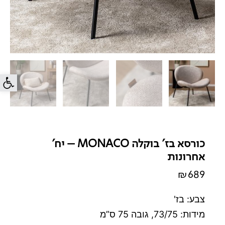
פתח סרג
כורסא בז' בוקלה MONACO – יח'
אחרונות
₪
689
צבע: בז'
מידות: 73/75, גובה 75 ס”מ