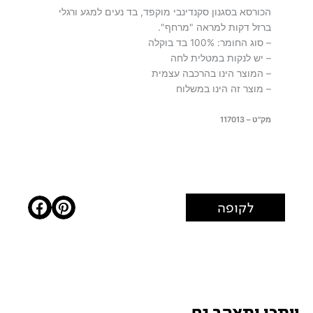
הכורסא בסגנון סקנדינבי מוקפד, בד נעים למגע ורגלי
ברזל דקות למראה "מרחף".
– סוג החומר: 100% בד בוקלה
– יש לנקות במטלית לחה
– המוצר הינו בהרכבה עצמית
– מוצר זה הינו במשלוח
מק"ט – 117013
לקופה