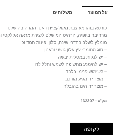
על המוצר
משלוחים
כורסא בוהו מעוצבת מקולקציית ראטן המרהיבה שלנו
מרהיבה ביופיה, הרהיט המושלם ליצירת מראה אקלקטי ומ
מומלץ לשלב בחדרי שינה, סלון, פינות חמד וכו'
– סוג החומר: עץ אלון גושני וראטן
– יש לנקות במטלית יבשה
– יש להימנע מחשיפה לשמש וחלל לח
– לשימוש פנימי בלבד
– מוצר זה מגיע מורכב
– מוצר זה הינו בהובלה
מק"ט – 132307
לקופה