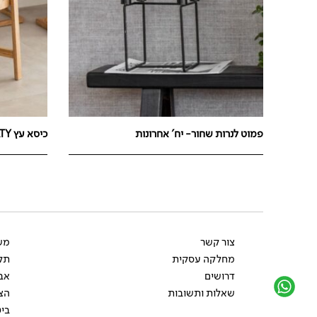
פמוט לנרות שחור- יח' אחרונות
כיסא עץ RATY
צור קשר
משל
מחלקה עסקית
תקנ
דרושים
אב
שאלות ותשובות
הצ
ביט