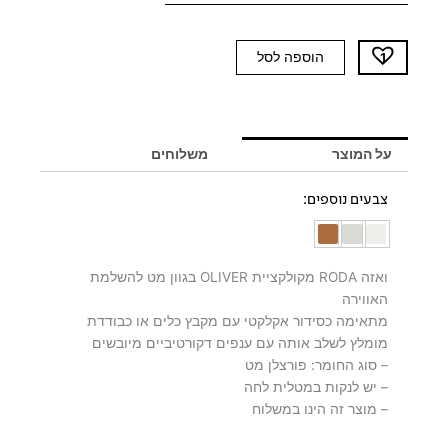
כמות
הוספה לסל
של
ואזה
RODA
OLIVER
על המוצר
משלוחים
צבעים נוספים:
ואזה RODA מקולקציית OLIVER בגוון מט להשלמת
האווירה
מתאימה כסידור אקלקטי עם מקבץ כלים או כבודדת
מומלץ לשלב אותה עם ענפים דקורטיביים מיובשים
– סוג החומר: פורצלן מט
– יש לנקות במטלית לחה
– מוצר זה הינו במשלוח