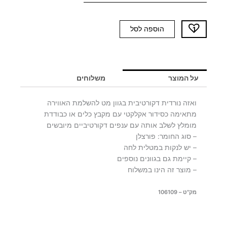
כמות
הוספה לסל
של
ואזה
טרקוטה
DOLLY
על המוצר
משלוחים
ואזה נורדית דקורטיבית בגוון מט להשלמת האווירה
מתאימה כסידור אקלקטי עם מקבץ כלים או כבודדת
מומלץ לשלב אותה עם ענפים דקורטיביים מיובשים
– סוג החומר: פורצלן
– יש לנקות במטלית לחה
– קיימת גם בגוונים נוספים
– מוצר זה הינו במשלוח
מק"ט – 106109