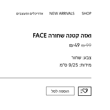
דילוג
לתוכן
לתוכן
פתח SHOP
SHOP
NEW ARRIVALS
אדריכלים ומעצבים
ואזה קטנה שחורה FACE
₪
49
₪
99
המחיר
המחיר
המקורי
הנוכחי
צבע: שחור
היה:
הוא:
מידות: 9/25 ס"מ
₪49.
₪99.
כמות
הוספה לסל
של
ואזה
קטנה