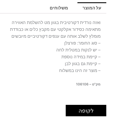
שחורה
על המוצר
משלוחים
FACE
ואזה נורדית דקורטיבית בגוון מט להשלמת האווירה
מתאימה כסידור אקלקטי עם מקבץ כלים או כבודדת
מומלץ לשלב אותה עם ענפים דקורטיביים מיובשים
– סוג החומר: פורצלן
– יש לנקות במטלית לחה
– קיימת במידה נוספת
– קיימת גם בגוון לבן
– מוצר זה הינו במשלוח
מק"ט – 106106
לקופה