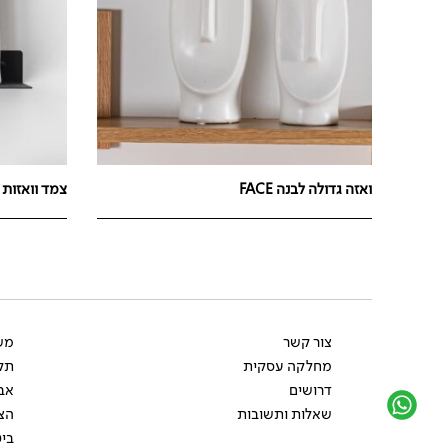
ואזה גדולה לבנה FACE
צמד וואזות ZEBRA
צור קשר
משל
מחלקה עסקית
תקנ
דרושים
אב
שאלות ותשובות
הצ
ביט