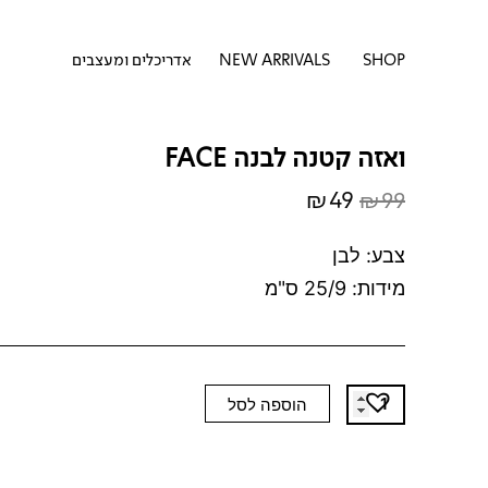
דילוג
לתוכן
לתוכן
פתח SHOP
SHOP
NEW ARRIVALS
אדריכלים ומעצבים
ואזה קטנה לבנה FACE
₪
49
₪
99
המחיר
המחיר
המקורי
הנוכחי
צבע: לבן
היה:
הוא:
מידות: 25/9 ס"מ
₪49.
₪99.
כמות
הוספה לסל
של
ואזה
קטנה