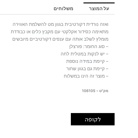
לבנה
על המוצר
משלוחים
FACE
ואזה נורדית דקורטיבית בגוון מט להשלמת האווירה
מתאימה כסידור אקלקטי עם מקבץ כלים או כבודדת
מומלץ לשלב אותה עם ענפים דקורטיביים מיובשים
– סוג החומר: פורצלן
– יש לנקות במטלית לחה
– קיימת במידה נוספת
– קיימת גם בגוון שחור
– מוצר זה הינו במשלוח
מק"ט – 106105
לקופה