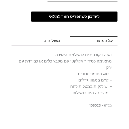
לעדכון כשהפריט חוזר למלאי
על המוצר
משלוחים
ואזה דקורטיבית להשלמת האוירה
מתאימה כסידור אקלקטי עם מקבץ כלים או כבודדת עם
ירק
– סוג החומר: זכוכית
– קיים במגוון גדלים
– יש לנקות במטלית לחה
– מוצר זה הינו במשלוח
מק"ט – 106023