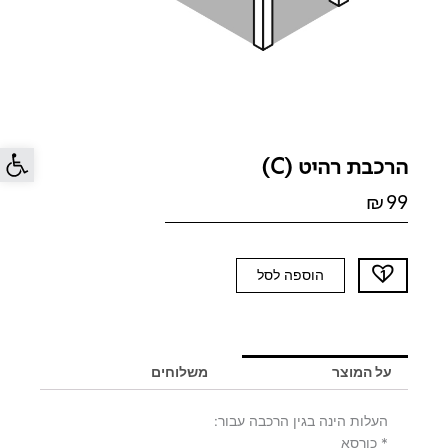
פתח סרג
הרכבת רהיט (C)
₪
99
כמות
הוספה לסל
של
הרכבת
רהיט
(C)
על המוצר
משלוחים
העלות הינה בגין הרכבה עבור:
* כורסא