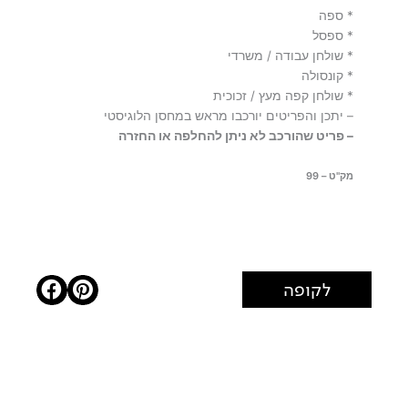
* ספה
* ספסל
* שולחן עבודה / משרדי
* קונסולה
* שולחן קפה מעץ / זכוכית
– יתכן והפריטים יורכבו מראש במחסן הלוגיסטי
– פריט שהורכב לא ניתן להחלפה או החזרה
מק"ט – 99
לקופה