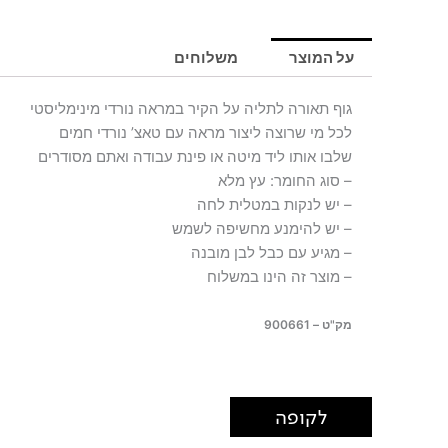
תאורה
ELENA
על המוצר
משלוחים
WALL
גוף תאורה לתליה על הקיר במראה נורדי מינימליסטי
לכל מי שרוצה ליצור מראה עם טאצ’ נורדי חמים
שלבו אותו ליד מיטה או פינת עבודה ואתם מסודרים
– סוג החומר: עץ מלא
– יש לנקות במטלית לחה
– יש להימנע מחשיפה לשמש
– מגיע עם כבל לבן מובנה
– מוצר זה הינו במשלוח
מק"ט – 900661
לקופה