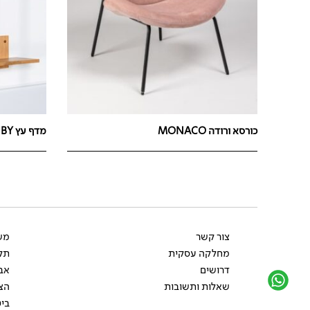
כורסא ורודה MONACO
מדף עץ KUBY
צור קשר
משל
מחלקה עסקית
תקנ
דרושים
אב
שאלות ותשובות
הצ
ביט