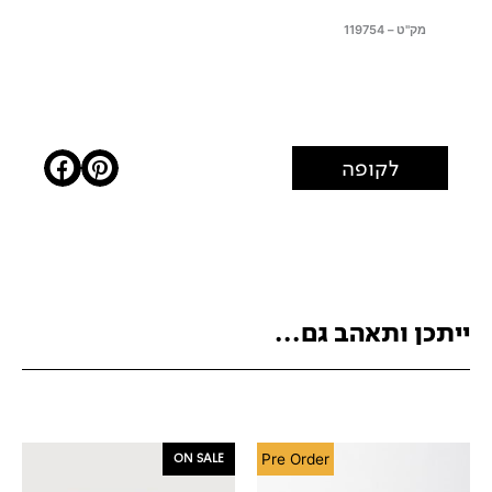
מק"ט – 119754
לקופה
ייתכן ותאהב גם...
ON SALE
Pre Order