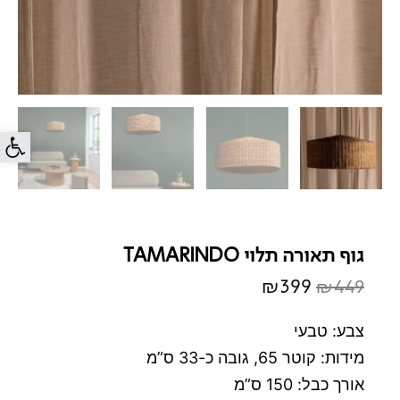
פתח סרג
גוף תאורה תלוי TAMARINDO
₪
399
₪
449
המחיר
המחיר
המקורי
הנוכחי
צבע: טבעי
היה:
הוא:
מידות: קוטר 65, גובה כ-33 ס”מ
₪399.
₪449.
אורך כבל: 150 ס”מ