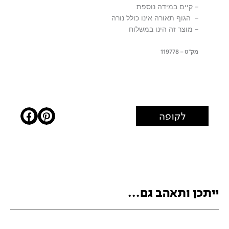
– קיים במידה נוספת
– הגוף תאורה אינו כולל נורה
– מוצר זה הינו במשלוח
מק"ט – 119778
לקופה
ייתכן ותאהב גם...