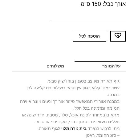
אורך כבל: 150 ס”מ
כמות
הוספה לסל
של
גוף
תאורה
קטן
על המוצר
משלוחים
SERI
גוף תאורה מעוצב בסגנון בוהו־שיק טבעי,
עשוי ראטן קלוע בגוון עץ טבעי בשילוב פס קליעה לבן
במרכז.
במבנה אוורירי המאפשר פיזור אור רך ונעים ויוצר אווירה
חמימה ומזמינה בכל חלל.
מתאים במיוחד לפינת אוכל, סלון, מטבח, חדר שינה או
חללים מעוצבים בסגנון כפרי, סקנדינבי או טבעי.
ניתן לרכוש בנפרד
בית נורה תלוי
לגוף תאורה.
– סוג החומר: ראטן