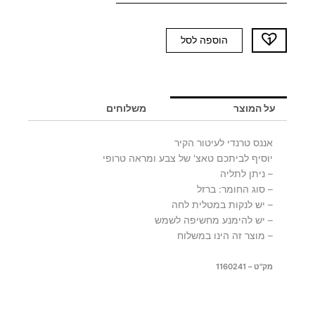
כמות
הוספה לסל
של
אננס
3D
זהב
על המוצר
משלוחים
אננס טרנדי לעיטור הקיר
יוסיף לביתכם טאצ' של צבע ומראה טרופי
– ניתן לתליה
– סוג החומר: ברזל
– יש לנקות במטלית לחה
– יש להימנע מחשיפה לשמש
– מוצר זה הינו במשלוח
מק"ט – 1160241