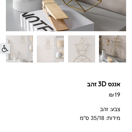
פתח סרג
אננס 3D זהב
₪
19
צבע: זהב
מידות: 35/18 ס"מ