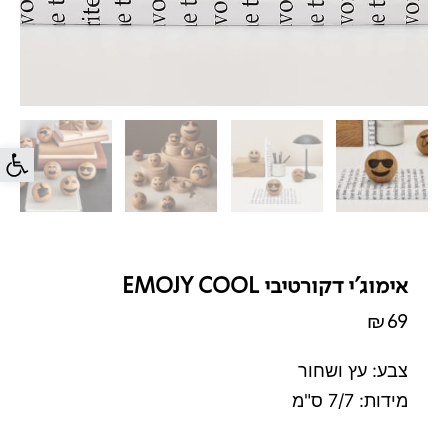
פתח סרג
אימוג'י דקורטיבי EMOJY COOL
₪
69
צבע: עץ ושחור
מידות: 7/7 ס"מ