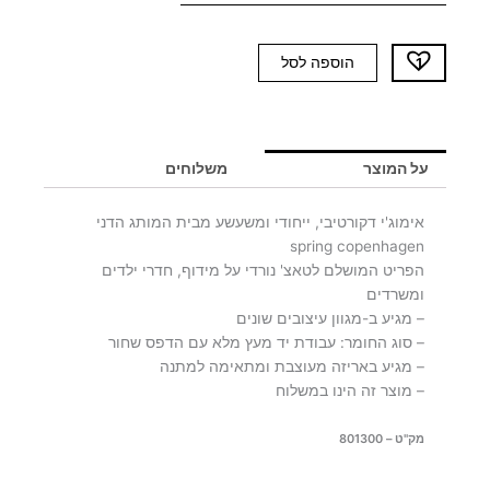
כמות
הוספה לסל
של
אימוג'י
דקורטיבי
EMOJY
על המוצר
משלוחים
COOL
אימוג'י דקורטיבי, ייחודי ומשעשע מבית המותג הדני
spring copenhagen
הפריט המושלם לטאצ' נורדי על מידוף, חדרי ילדים
ומשרדים
– מגיע ב-מגוון עיצובים שונים
– סוג החומר: עבודת יד מעץ מלא עם הדפס שחור
– מגיע באריזה מעוצבת ומתאימה למתנה
– מוצר זה הינו במשלוח
מק"ט – 801300