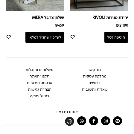
יחידת מגירות RIVOLI
שולחן צד בז' MERA
₪
459
₪
2,190
הוספה לסל
לעדכון שחוזר למלאי
צור קשר
משלוחים והובלות
מחלקה עסקית
תקנון האתר
דרושים
אבטחה ופרטיות
שאלות ותשובות
הצהרת נגישות
ביטול עסקה
אנחנו גם כאן:
Whatsapp
Facebook-
Instagram
Pinterest
f