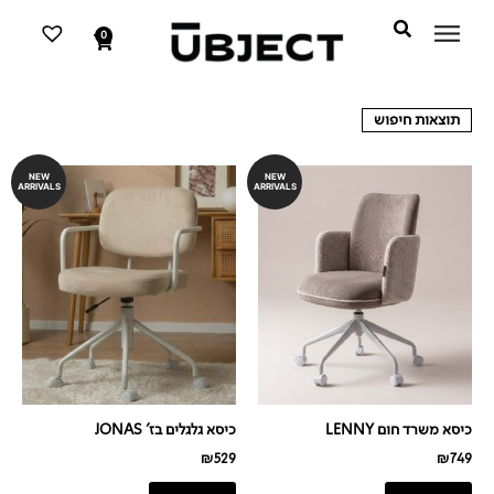
דילוג
לתוכן
לתוכן
0
עגלת
קניות
תוצאות חיפוש
NEW
NEW
ARRIVALS
ARRIVALS
כיסא משרד חום LENNY
כיסא גלגלים בז' JONAS
₪
529
₪
749