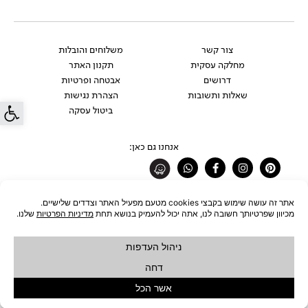
צור קשר
משלוחים והובלות
מחלקה עסקית
תקנון האתר
דרושים
אבטחה ופרטיות
שאלות ותשובות
הצהרת נגישות
פתח סרג
ביטול עסקה
אנחנו גם כאן:
Whatsapp
Facebook-
Instagram
Pinterest
f
רוצים להתעדכן לפני כולם?
להצטרפות לניוזלטר
כל הזכויות שמורות לחברת ŪBJECT בע"מ © 2026